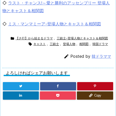
◇
ラスト・チャンス!～愛と勝利のアッセンブリー 登場人
物とキャスト＆相関図
◇
ミス・マンマミーア-登場人物とキャスト＆相関図

【さ行】から始まるドラマ
,
三銃士-登場人物とキャスト＆相関図

キャスト
,
三銃士
,
登場人物
,
相関図
,
韓国ドラマ

Posted by
韓ドラママ
よろしければシェアお願いします
Copy