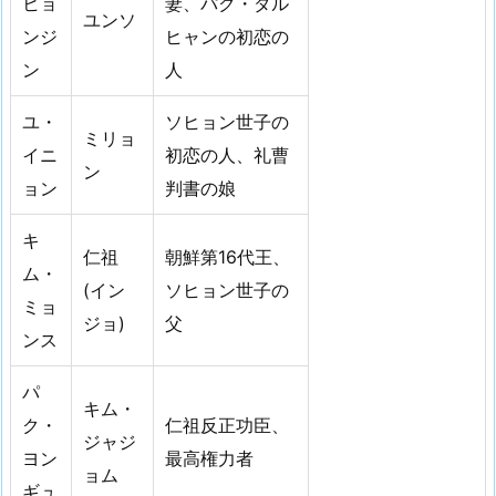
ヒョ
妻、パク・ダル
ユンソ
ンジ
ヒャンの初恋の
ン
人
ユ・
ソヒョン世子の
ミリョ
イニ
初恋の人、礼曹
ン
ョン
判書の娘
キ
仁祖
朝鮮第16代王、
ム・
(イン
ソヒョン世子の
ミョ
ジョ)
父
ンス
パ
キム・
ク・
仁祖反正功臣、
ジャジ
ヨン
最高権力者
ョム
ギュ