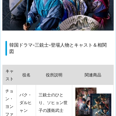
韓国ドラマ-三銃士-登場人物とキャスト＆相関
図
キャ
役名
役所説明
関連商品
スト
チョ
パク・
三銃士のひと
ン・
ダルヒ
り、ソヒョン世
ヨン
ャン
子の護衛武士
ファ