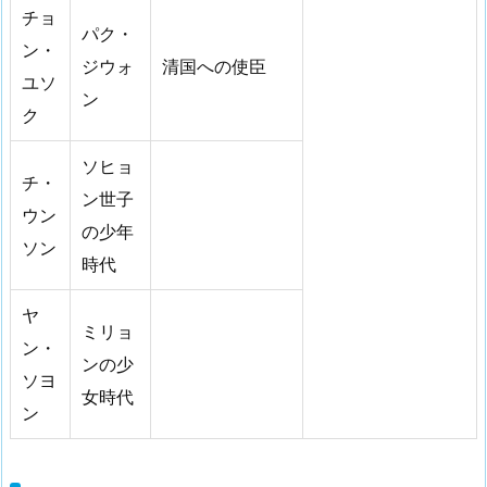
チョ
パク・
ン・
ジウォ
清国への使臣
ユソ
ン
ク
ソヒョ
チ・
ン世子
ウン
の少年
ソン
時代
ヤ
ミリョ
ン・
ンの少
ソヨ
女時代
ン