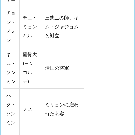
チョ
チェ・
三銃士の師、キ
ン・
ミョン
ム・ジャジョム
ノミ
ギル
と対立
ン
キ
龍骨大
ム・
(ヨン
清国の将軍
ソン
ゴル
ミン
テ)
パ
ク・
ミリョンに雇わ
ノス
ソン
れた刺客
ミン