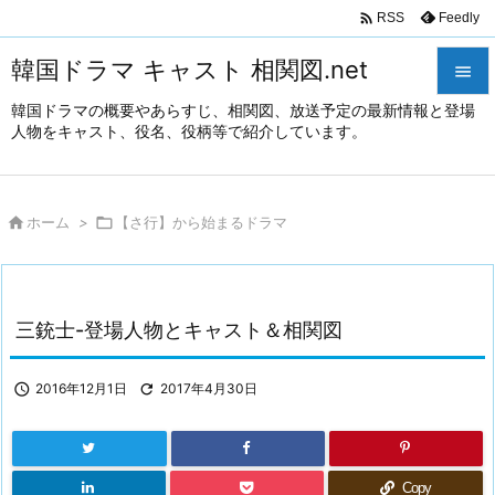

Feedly
RSS
韓国ドラマ キャスト 相関図.net

韓国ドラマの概要やあらすじ、相関図、放送予定の最新情報と登場

人物をキャスト、役名、役柄等で紹介しています。
メニュ

サイド

ホーム
>

【さ行】から始まるドラマ

前へ

次へ
三銃士-登場人物とキャスト＆相関図

検索

2016年12月1日

2017年4月30日
Copy