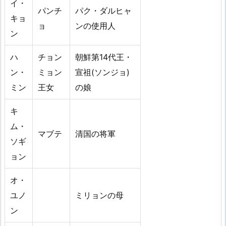
イ・
パンチ
パク・ダルヒャ
キョ
ョ
ンの使用人
ン
ハ
チョン
朝鮮第14代王・
ン・
ミョン
宣祖(ソンジョ)
ミン
王女
の娘
キ
ム・
マブテ
清国の将軍
ソギ
ョン
オ・
ユノ
ミリョンの母
ン