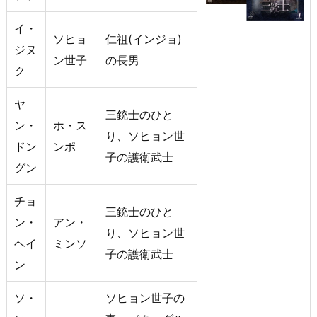
イ・
ソヒョ
仁祖(インジョ)
ジヌ
ン世子
の長男
ク
ヤ
三銃士のひと
ン・
ホ・ス
り、ソヒョン世
ドン
ンポ
子の護衛武士
グン
チョ
三銃士のひと
ン・
アン・
り、ソヒョン世
ヘイ
ミンソ
子の護衛武士
ン
ソ・
ソヒョン世子の