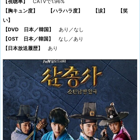
【視聴率】
CATVで1.96%
【胸キュン度】
【ハラハラ度】
【涙】
【笑
い】
【DVD 日本／韓国】
あり／なし
【OST 日本／韓国】
なし／あり
【日本放送履歴】
あり