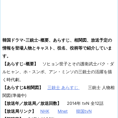
韓国ドラマ-三銃士-概要、あらすじ、相関図、放送予定の
情報を登場人物とキャスト、役名、役柄等で紹介していま
す。
【あらすじ-概要】
ソヒョン世子とその護衛武士パク・ダ
ルヒャン、ホ・スンポ、アン・ミンソの三銃士の活躍を描
く時代劇。
【あらすじ&相関図】
三銃士 あらすじ
三銃士 人物相
関図
(準備中)
【放送年／放送局／放送回数】
2014年 tvN 全12話
【放送局リンク】
NHK
Mnet
韓国tvN