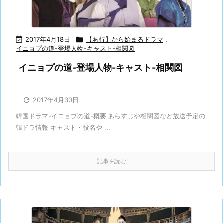

2017年4月18日

【あ行】から始まるドラマ
,
イニョプの道-登場人物-キャスト-相関図
イニョプの道-登場人物-キャスト-相関図

2017年4月30日
韓国ドラマ-イニョプの道-概要 あらすじや相関図など放送予定の
韓ドラ情報 キャスト・役名や ...
記事を読む