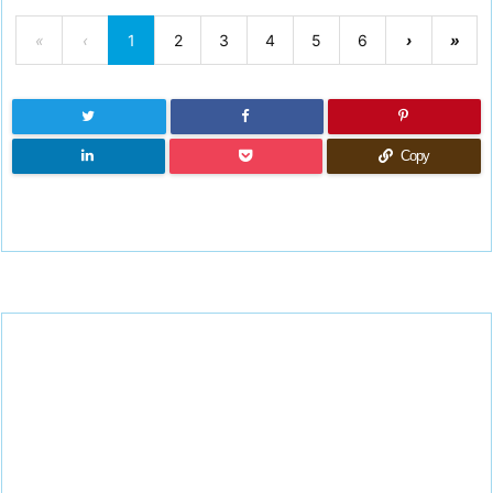
«
‹
1
2
3
4
5
6
›
»
Copy