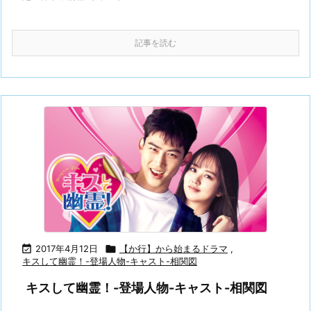
記事を読む

2017年4月12日

【か行】から始まるドラマ
,
キスして幽霊！-登場人物-キャスト-相関図
キスして幽霊！-登場人物-キャスト-相関図