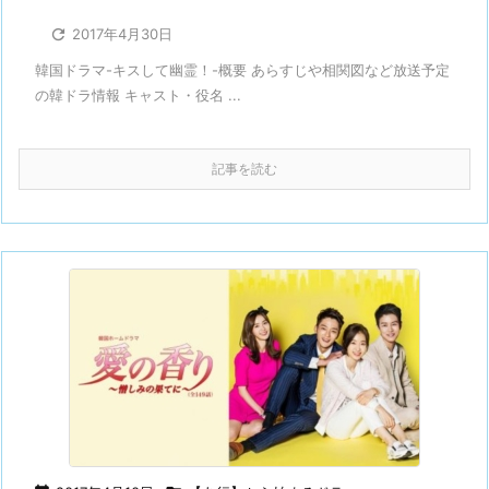

2017年4月30日
韓国ドラマ-キスして幽霊！-概要 あらすじや相関図など放送予定
の韓ドラ情報 キャスト・役名 ...
記事を読む