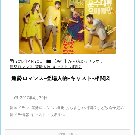

2017年4月20日

【あ行】から始まるドラマ
,
運勢ロマンス-登場人物-キャスト-相関図
運勢ロマンス-登場人物-キャスト-相関図

2017年4月30日
韓国ドラマ-運勢ロマンス-概要 あらすじや相関図など放送予定の
韓ドラ情報 キャスト・役名や ...
記事を読む