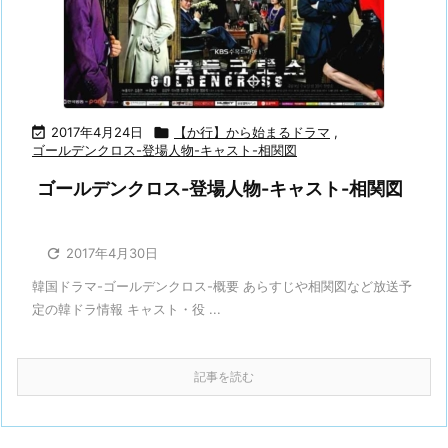

2017年4月24日

【か行】から始まるドラマ
,
ゴールデンクロス-登場人物-キャスト-相関図
ゴールデンクロス-登場人物-キャスト-相関図

2017年4月30日
韓国ドラマ-ゴールデンクロス-概要 あらすじや相関図など放送予
定の韓ドラ情報 キャスト・役 ...
記事を読む