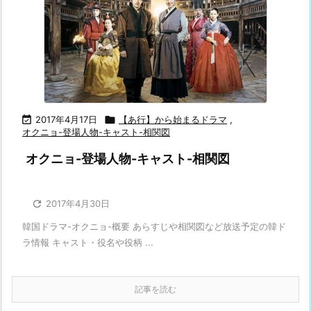

2017年4月17日

【あ行】から始まるドラマ
,
オクニョ-登場人物-キャスト-相関図
オクニョ-登場人物-キャスト-相関図

2017年4月30日
韓国ドラマ-オクニョ-概要 あらすじや相関図など放送予定の韓ド
ラ情報 キャスト・役名や役柄 ...
記事を読む