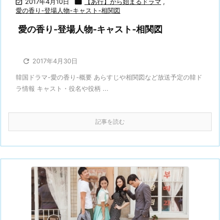

2017年4月10日

【あ行】から始まるドラマ
,
愛の香り-登場人物-キャスト-相関図
愛の香り-登場人物-キャスト-相関図

2017年4月30日
韓国ドラマ-愛の香り-概要 あらすじや相関図など放送予定の韓ド
ラ情報 キャスト・役名や役柄 ...
記事を読む