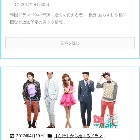

2017年4月30日
韓国ドラマ-1％の奇跡～運命を変える恋～-概要 あらすじや相関
図など放送予定の韓ドラ情報 ...
記事を読む

2017年4月19日

【ら行】から始まるドラマ
,