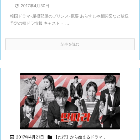

2017年4月30日
韓国ドラマ-屋根部屋のプリンス-概要 あらすじや相関図など放送
予定の韓ドラ情報 キャスト・ ...
記事を読む

2017年4月21日

【た行】から始まるドラマ
,