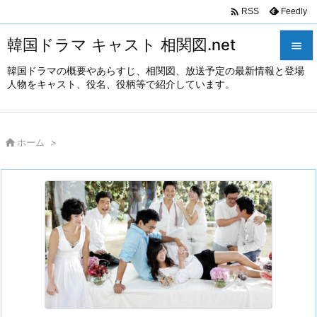

Feedly
RSS
韓国ドラマ キャスト 相関図.net

韓国ドラマの概要やあらすじ、相関図、放送予定の最新情報と登場

人物をキャスト、役名、役柄等で紹介しています。
メニュ

サイド

ホーム
>

前へ

次へ

検索