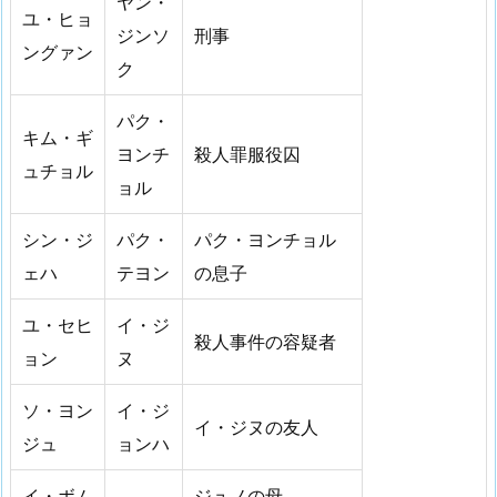
ヤン・
ユ・ヒョ
ジンソ
刑事
ングァン
ク
パク・
キム・ギ
ヨンチ
殺人罪服役囚
ュチョル
ョル
シン・ジ
パク・
パク・ヨンチョル
ェハ
テヨン
の息子
ユ・セヒ
イ・ジ
殺人事件の容疑者
ョン
ヌ
ソ・ヨン
イ・ジ
イ・ジヌの友人
ジュ
ョンハ
イ・ボム
ジュノの母