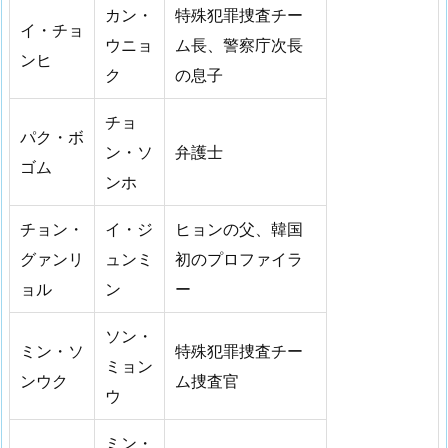
カン・
特殊犯罪捜査チー
イ・チョ
ウニョ
ム長、警察庁次長
ンヒ
ク
の息子
チョ
パク・ボ
ン・ソ
弁護士
ゴム
ンホ
チョン・
イ・ジ
ヒョンの父、韓国
グァンリ
ュンミ
初のプロファイラ
ョル
ン
ー
ソン・
ミン・ソ
特殊犯罪捜査チー
ミョン
ンウク
ム捜査官
ウ
ミン・