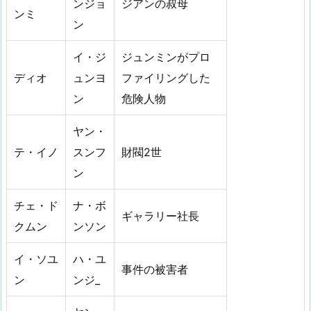
ンジョ
ジアンの叔母
ンミ
ン
イ・ジ
ジュンミンがプロ
ディオ
ュンヨ
ファイリングした
ン
危険人物
ヤン・
テ・イノ
スンフ
財閥2世
ン
チェ・ド
ナ・ボ
ギャラリー社長
クムン
ンソン
イ・ソユ
ハ・ユ
事件の被害者
ン
ンジ_