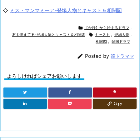
◇
ミス・マンマミーア-登場人物とキャスト＆相関図

【か行】から始まるドラマ
,
君を憶えてる-登場人物とキャスト＆相関図

キャスト
,
登場人物
,
相関図
,
韓国ドラマ

Posted by
韓ドラママ
よろしければシェアお願いします
Copy