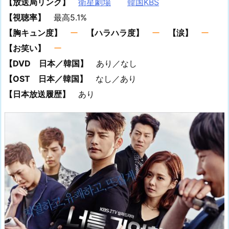
【放送局リンク】
衛星劇場
韓国KBS
【視聴率】
最高5.1%
【胸キュン度】
ー
【ハラハラ度】
ー
【涙】
ー
【お笑い】
ー
【DVD 日本／韓国】
あり／なし
【OST 日本／韓国】
なし／あり
【日本放送履歴】
あり