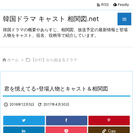

Feedly
RSS
韓国ドラマ キャスト 相関図.net

韓国ドラマの概要やあらすじ、相関図、放送予定の最新情報と登場

人物をキャスト、役名、役柄等で紹介しています。
メニュ

サイド

ホーム
>

【か行】から始まるドラマ

前へ

次へ
君を憶えてる-登場人物とキャスト＆相関図

検索

2016年12月5日

2017年4月30日
Copy