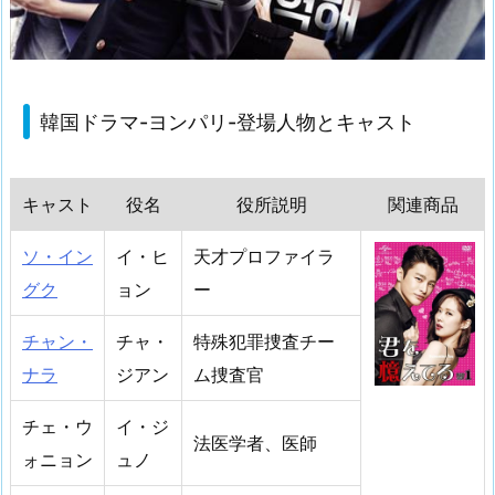
韓国ドラマ-ヨンパリ-登場人物とキャスト
キャスト
役名
役所説明
関連商品
ソ・イン
イ・ヒ
天才プロファイラ
グク
ョン
ー
チャン・
チャ・
特殊犯罪捜査チー
ナラ
ジアン
ム捜査官
チェ・ウ
イ・ジ
法医学者、医師
ォニョン
ュノ