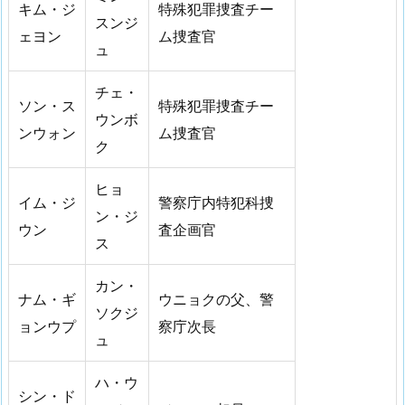
キム・ジ
特殊犯罪捜査チー
スンジ
ェヨン
ム捜査官
ュ
チェ・
ソン・ス
特殊犯罪捜査チー
ウンボ
ンウォン
ム捜査官
ク
ヒョ
イム・ジ
警察庁内特犯科捜
ン・ジ
ウン
査企画官
ス
カン・
ナム・ギ
ウニョクの父、警
ソクジ
ョンウプ
察庁次長
ュ
ハ・ウ
シン・ド