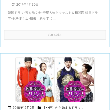

2017年4月30日
韓国ドラマ-夜を歩く士-登場人物とキャスト＆相関図 韓国ドラ
マ-夜を歩く士-概要、あらすじ ...
記事を読む

2016年12月2日

【や行】から始まるドラマ
,