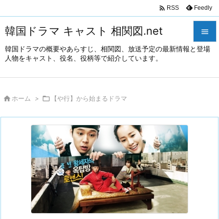

Feedly
RSS
韓国ドラマ キャスト 相関図.net

韓国ドラマの概要やあらすじ、相関図、放送予定の最新情報と登場

人物をキャスト、役名、役柄等で紹介しています。
メニュ

サイド

ホーム
>

【や行】から始まるドラマ

前へ

次へ

検索