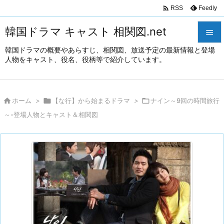

Feedly
RSS
韓国ドラマ キャスト 相関図.net

韓国ドラマの概要やあらすじ、相関図、放送予定の最新情報と登場

人物をキャスト、役名、役柄等で紹介しています。
メニュ

サイド

ホーム
>

【な行】から始まるドラマ
>

ナイン～9回の時間旅行

～-登場人物とキャスト＆相関図
前へ

次へ

検索