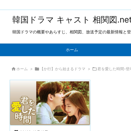
韓国ドラマ キャスト 相関図.ne
韓国ドラマの概要やあらすじ、相関図、放送予定の最新情報と登
ホーム

ホーム
>

【か行】から始まるドラマ
>

君を愛した時間-登