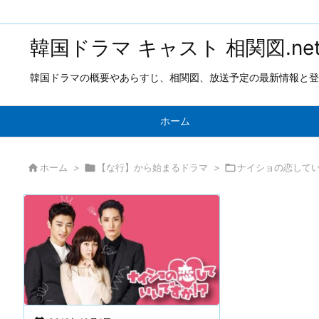
韓国ドラマ キャスト 相関図.ne
韓国ドラマの概要やあらすじ、相関図、放送予定の最新情報と登
ホーム

ホーム
>

【な行】から始まるドラマ
>

ナイショの恋してい