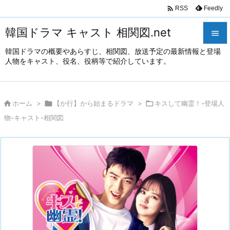

Feedly
RSS
韓国ドラマ キャスト 相関図.net

韓国ドラマの概要やあらすじ、相関図、放送予定の最新情報と登場

人物をキャスト、役名、役柄等で紹介しています。
メニュ

サイド

ホーム
>

【か行】から始まるドラマ
>

キスして幽霊！-登場人

物-キャスト-相関図
前へ

次へ

検索